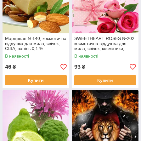
Марципан №140, косметична
SWEETHEART ROSES №202,
віддушка для мила, свічок,
косметична віддушка для
США, ваніль 0,1 %
мила, свічок, косметики,
США, ваніль 0,1 %
В наявності
В наявності
46
93
₴
₴
Купити
Купити