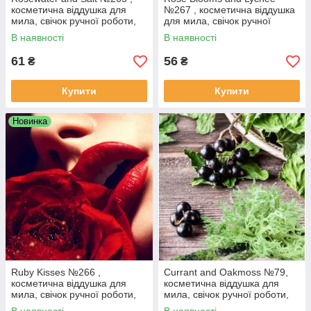
косметична віддушка для
№267 , косметична віддушка
мила, свічок ручної роботи,
для мила, свічок ручної
США, ваніль 0%
роботи, США, ваніль 0,3%
В наявності
В наявності
61
56
₴
₴
Купити
Купити
Новинка
Ruby Kisses №266 ,
Currant and Oakmoss №79,
косметична віддушка для
косметична віддушка для
мила, свічок ручної роботи,
мила, свічок ручної роботи,
США, ваніль 0%
США, ваніль 0%