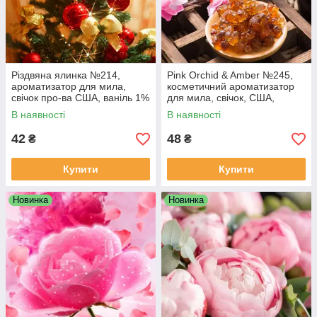
Різдвяна ялинка №214,
Pink Orchid & Amber №245,
ароматизатор для мила,
косметичний ароматизатор
свічок про-ва США, ваніль 1%
для мила, свічок, США,
ваніль 0,6%
В наявності
В наявності
42
48
₴
₴
Купити
Купити
Новинка
Новинка