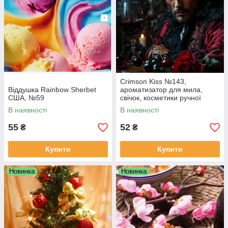
Crimson Kiss №143,
Віддушка Rainbow Sherbet
ароматизатор для мила,
США, №59
свічок, косметики ручної
роботи, США, ваніль 0,083%
В наявності
В наявності
55
52
₴
₴
Купити
Купити
Новинка
Новинка