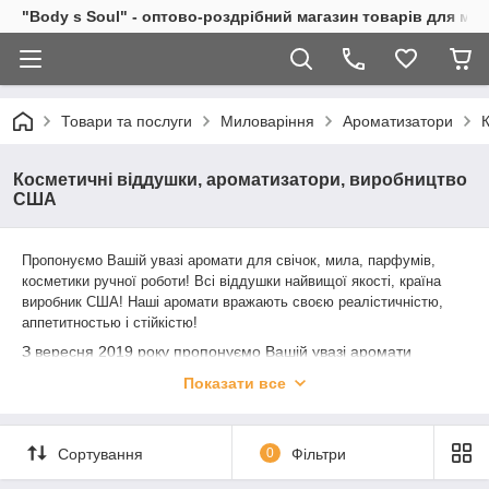
"Body s Soul" - оптово-роздрібний магазин товарів для ми
Товари та послуги
Миловаріння
Ароматизатори
Косметичні віддушки, ароматизатори, виробництво
США
Пропонуємо Вашій увазі аромати для свічок, мила, парфумів,
косметики ручної роботи! Всі віддушки найвищої якості, країна
виробник США! Наші аромати вражають своєю реалістичністю,
аппетитностью і стійкістю!
З вересня 2019 року пропонуємо Вашій увазі аромати
американської компанії BrambleBerry
Показати все
що представляє широкий спектр продукції для мила з нуля, з
мильної основи, косметики ручної роботи, бомбочек для
ванни.
Сортування
0
Фільтри
Мета компанії – об'єднати людей, захоплених творчістю, і