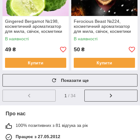
Gingered Bergamot №198,
Ferocious Beast №224,
косметичний ароматизатор
косметичний ароматизатор
для мила, свічок, косметики
для мила, свічок, косметики
ручної роботи, США, ваніль
ручної роботи, США, ваніль
В наявності
В наявності
0%
0%
49
50
₴
₴
Купити
Купити
Показати ще
1
/ 34
Про нас
100% позитивних з 81 відгука за рік
Працює з 27.05.2012