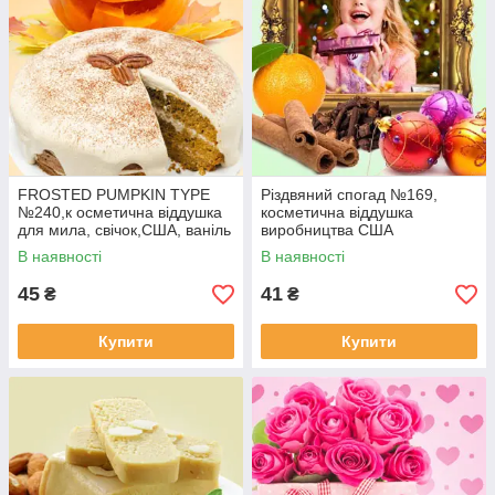
FROSTED PUMPKIN TYPE
Різдвяний спогад №169,
№240,к осметична віддушка
косметична віддушка
для мила, свічок,США, ваніль
виробництва США
1,5 %
В наявності
В наявності
45
41
₴
₴
Купити
Купити