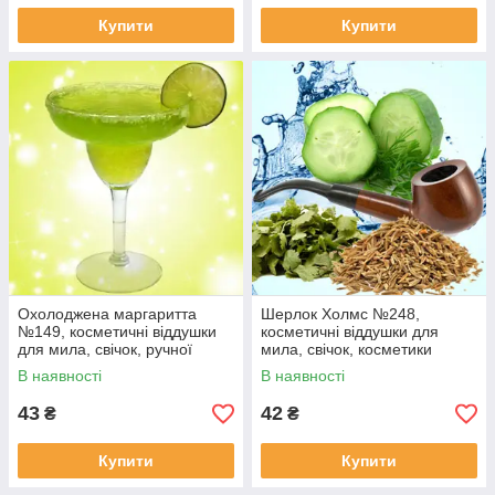
Купити
Купити
Охолоджена маргаритта
Шерлок Холмс №248,
№149, косметичні віддушки
косметичні віддушки для
для мила, свічок, ручної
мила, свічок, косметики
роботи, США
ручної роботи, США, ваніль
В наявності
В наявності
0,16%
43
42
₴
₴
Купити
Купити