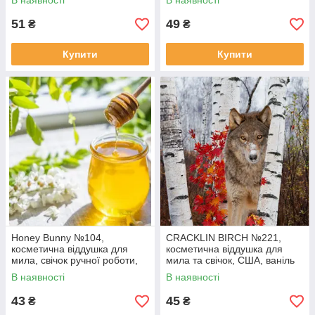
В наявності
В наявності
51
49
₴
₴
Купити
Купити
Honey Bunny №104,
CRACKLIN BIRCH №221,
косметична віддушка для
косметична віддушка для
мила, свічок ручної роботи,
мила та свічок, США, ваніль
США, ваніль 0%
0,30%
В наявності
В наявності
43
45
₴
₴