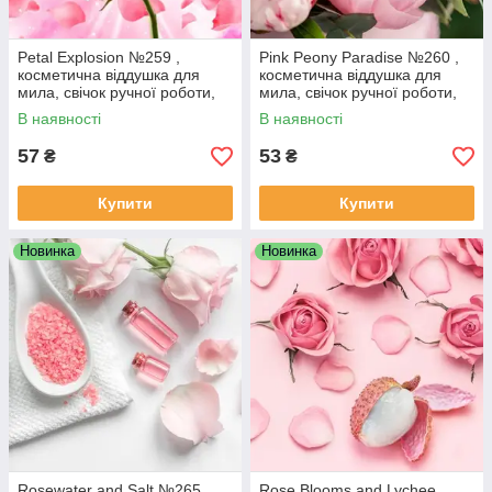
Petal Explosion №259 ,
Pink Peony Paradise №260 ,
косметична віддушка для
косметична віддушка для
мила, свічок ручної роботи,
мила, свічок ручної роботи,
США, ваніль 0,8%
США, ваніль 0%
В наявності
В наявності
57
53
₴
₴
Купити
Купити
Новинка
Новинка
Rosewater and Salt №265 ,
Rose Blooms and Lychee