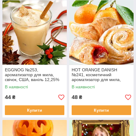
EGGNOG №253,
HOT ORANGE DANISH
ароматизатор для мила,
№241, косметичний
свічок, США, ваніль 12,25%
ароматизатор для мила,
свічок, США, ваніль 13,6%
В наявності
В наявності
44
48
₴
₴
Купити
Купити