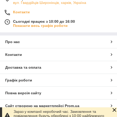
вул. Гвардійців Широнінців, харків, Україна
Наша мета – бути «зручним» магазином для кожного
миловара. Ми завжди йдемо на зустріч своїм клієнтам.
Контакти
Приймаємо заявки на товар потрібний саме Вам. Друкуємо
індивідуальні макети на водорозчинному папері. Завжди
Сьогодні працює з 10:00 до 16:00
допоможемо визначитися з потрібними інгредієнтами.
Показати весь графік роботи
Регулярно оновлюємо асортимент магазину. Body s Soul
працює для тих, хто вкладає душу в свою справу!
Про нас
Контакти
Доставка та оплата
Графік роботи
Повна версія сайту
Сайт створено на маркетплейсі
Prom.ua
Зараз у компанії неробочий час. Замовлення та
повідомлення будуть оброблені з 10:00 найближчого