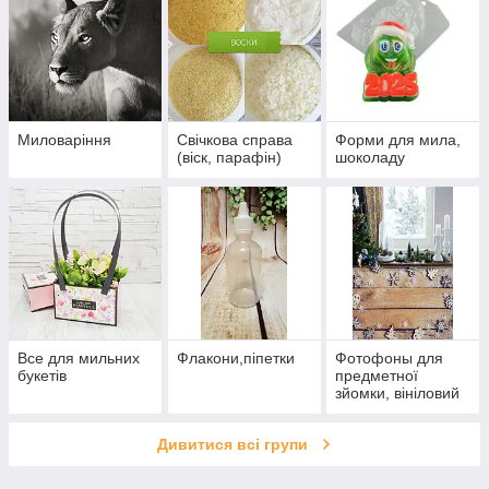
Миловаріння
Свічкова справа
Форми для мила,
(віск, парафін)
шоколаду
Все для мильних
Флакони,піпетки
Фотофоны для
букетів
предметної
зйомки, вініловий
Дивитися всі групи