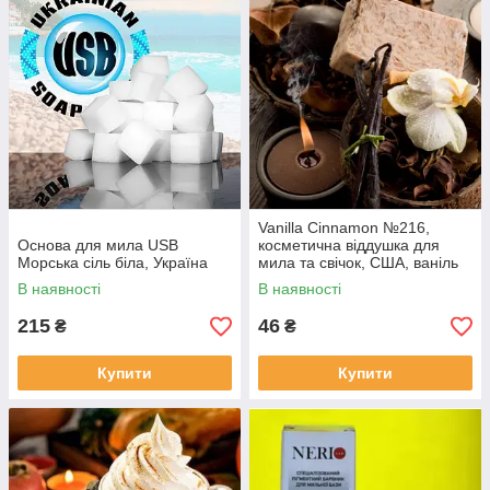
Vanilla Cinnamon №216,
Основа для мила USB
косметична віддушка для
Морська сіль біла, Україна
мила та свічок, США, ваніль
13.05 %
В наявності
В наявності
215
46
₴
₴
Купити
Купити