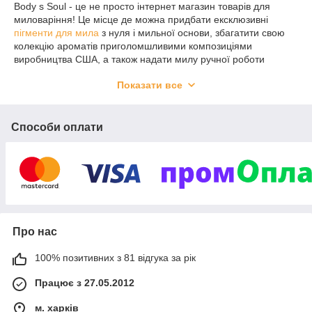
Body s Soul - це не просто інтернет магазин товарів для
миловаріння! Це місце де можна придбати ексклюзивні
пігменти для мила
з нуля і мильної основи, збагатити свою
колекцію ароматів приголомшливими композиціями
виробництва США, а також надати милу ручної роботи
оригінальну
форму
, заливши мильну масу в якісні пластикові
Показати все
молди!
Body s Soul спеціалізується на продажу
пігментів
виробництва США
для мила з нуля і мильної основи,
Способи оплати
косметичних ароматизаторів
виготовлених у США (у тому
числі аромати для мила, косметики, свічок з магазину
Bramble Berry
),
ароматизаторів виробництва України
і
Франції (
Floressence
) для мила і свічок ручної роботи. Також
ми співпрацюємо з постачальниками якісної і оригінальною
основи для мила
: NERI (Україна), Forbury (Англія),
Stephenson (Англія). Тільки у нас можна придбати професійні
пластикові форми для мила та шоколаду від трьох
Про нас
найбільших виробників близького зарубіжжя.
Body s Soul - це магазин, в якому оптом і в роздріб можна
100% позитивних з 81 відгука за рік
придбати
упаковку з букового шпону
, целофановые
пакети
для упаковки виробів ручної роботи, пластикову
висічку
Працює з 27.05.2012
(вирубку), пластикові тубуси різних розмірів,
деревну стружку
,
м. харків
кольоровий паперовий наповнювач
для подарункові коробки.