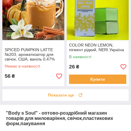
COLOR NEON LEMON,
SPICED PUMPKIN LATTE
пігмент рідкий, NERI Україна
№203, ароматизатор для
В наявності
свічок, США, ваніль 0,47%
Немає в наявності
26
₴
56
₴
Купити
Показати ще
"Body s Soul" - оптово-роздрібний магазин
товарів для миловаріння, свічок,пластикових
форм,пакування