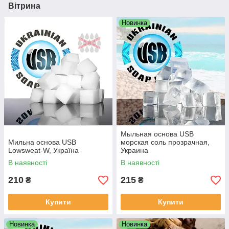
Вітрина
Новинка
Мыльная основа USB
Мильна основа USB
морская соль прозрачная,
Lowsweat-W, Україна
Украина
В наявності
В наявності
210
215
₴
₴
Купити
Купити
Новинка
Новинка