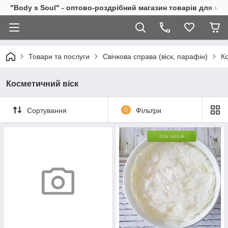
"Body s Soul" - оптово-роздрібний магазин товарів для ми
Товари та послуги
Свічкова справа (віск, парафін)
К
Косметичний віск
Сортування
0
Фільтри