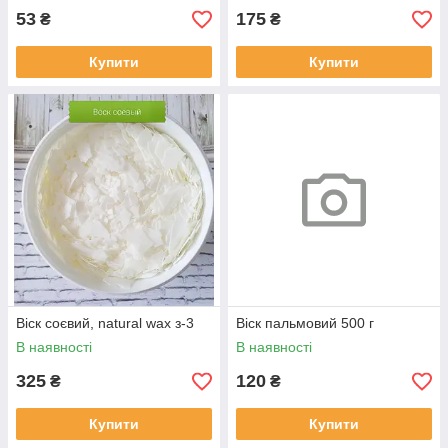
53
175
₴
₴
Купити
Купити
Віск соєвий, natural wax з-3
Віск пальмовий 500 г
В наявності
В наявності
325
120
₴
₴
Купити
Купити