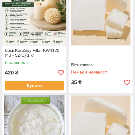
Воск KeraSoy Pillar KW4120
(43 - 52ºC) 1 кг
В наявності
Віск кокоса
420
Немає в наявності
₴
35
₴
Купити