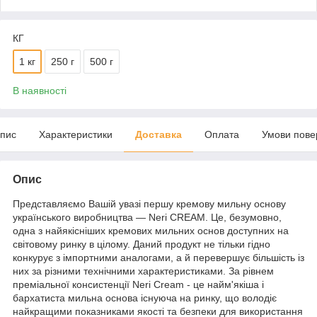
КГ
1 кг
250 г
500 г
В наявності
пис
Характеристики
Доставка
Оплата
Умови пове
Опис
Представляємо Вашій увазі першу кремову мильну основу
українського виробництва — Neri CREAM. Це, безумовно,
одна з найякісніших кремових мильних основ доступних на
світовому ринку в цілому. Даний продукт не тільки гідно
конкурує з імпортними аналогами, а й перевершує більшість із
них за різними технічними характеристиками. За рівнем
преміальної консистенції Neri Cream - це найм'якіша і
бархатиста мильна основа існуюча на ринку, що володіє
найкращими показниками якості та безпеки для використання