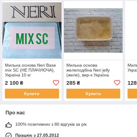
Мильна основа Neri Base
Мильна основа
Миль
mix SC (НЕ ПЛАЧУЮЧА),
желеподібна Neri jelly
Укра
Україна 10 кг
(желе), вир-к Україна
2 100
285
128
₴
₴
Купити
Купити
Про нас
100% позитивних з 80 відгуків за рік
Працює з 27.05.2012