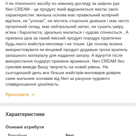
її як гігієнічного засобу по ніжному догляду за шкірою рук.
Neri CREAM - це продукт, який відрізняється якістю своїх
характеристик: мильна основа має правильний колірний
відтінок, не "усихає", не містить сторонніх домішок і має чисто
органічний склад, має нейтральний запах, не сушить шкіру,
м'яка і бархатиста, ідеально милиться і чудово спінюється , А
приємна ціна за такий якісний продукт порадує практично
будь-якого майстра-миловар і не тільки. Цю основу можна
використовувати як кінцевий продукт додавши трохи крапель
запашного матеріалу для надання запаху. А відчуття після
використання подарує приємне враження. Neri CREAM без
сумнівів виведе Вашу творчість на новий рівень. На
сьогоднішній день все більше майстрів-миловарів довіряє
саме мильним основам від Neri за рахунок чудового
співвідношення ціна/якість.
Приховати
Характеристики
Основні атрибути
Виробник
Neri