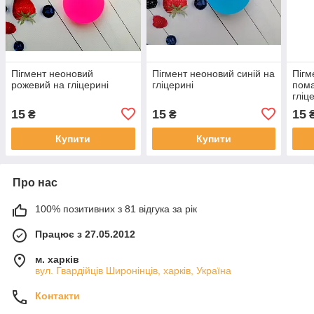
Пігмент неоновий
Пігмент неоновий синій на
Пігм
рожевий на гліцерині
гліцерині
пом
гліц
15
15
15
₴
₴
Купити
Купити
Про нас
100% позитивних з 81 відгука за рік
Працює з 27.05.2012
м. харків
вул. Гвардійців Широнінців, харків, Україна
Контакти