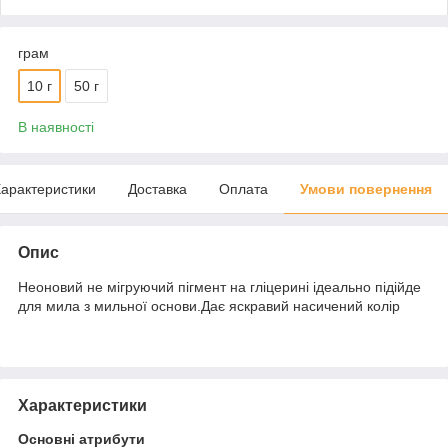
грам
10 г
50 г
В наявності
арактеристики
Доставка
Оплата
Умови повернення
Опис
Неоновий не мігруючий пігмент на гліцерині ідеально підійде
для мила з мильної основи.Дає яскравий насичений колір
Характеристики
Основні атрибути