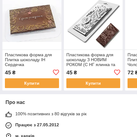
Пластикова форма для
Пластикова форма для
Пла
Плитка шоколаду ІН
шоколаду З НОВИМ
Плит
Сердечка
РОКОМ (С НГ ялинка та
Чоло
годинник)
45
45
72
₴
₴
Купити
Купити
Про нас
100% позитивних з 80 відгуків за рік
Працює з 27.05.2012
м. харків