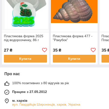
Пластикова форма 2025
Пластикова форма 477 -
Плас
під водорозчинку, 86 г
"Ракубок"
Плас
27
35
35
₴
₴
Купити
Купити
Про нас
100% позитивних з 80 відгуків за рік
Працює з 27.05.2012
м. харків
вул. Гвардійців Широнінців, харків, Україна