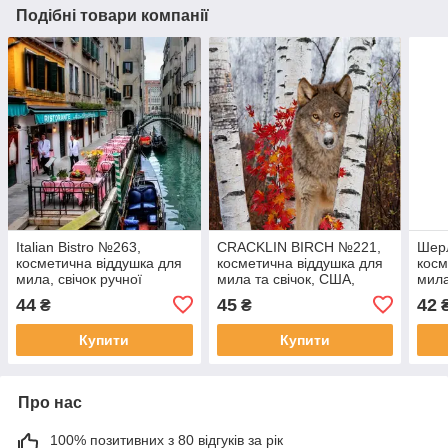
Подібні товари компанії
Italian Bistro №263,
CRACKLIN BIRCH №221,
Шер
косметична віддушка для
косметична віддушка для
косм
мила, свічок ручної
мила та свічок, США,
мила
роботи, США, ваніль 0%
ваніль 0,30%
ручн
44
45
42
₴
₴
вані
Купити
Купити
Про нас
100% позитивних з 80 відгуків за рік