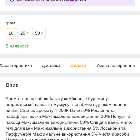
грам
10
25 г
50 г
В наявності
Характеристики
Доставка
Оплата
Умови повернення
Опис
Аромат являє собою багату комбінацію бурштину,
африканської ванілі та мускусу зі слабким відтінком чорної
вишні. Спалах аромату > 200F Ваніль0% Рослинні та
парафінові воски Максимальне використання 10% Попурі та
пахощі Максимальне використання 50% Олії для ванн, мило,
гелі для ванн Максимальне використання 5% Лосьйони та
Парфумерія Максимальне використання 5% Чистячі засоби
Максимальне використання 4%