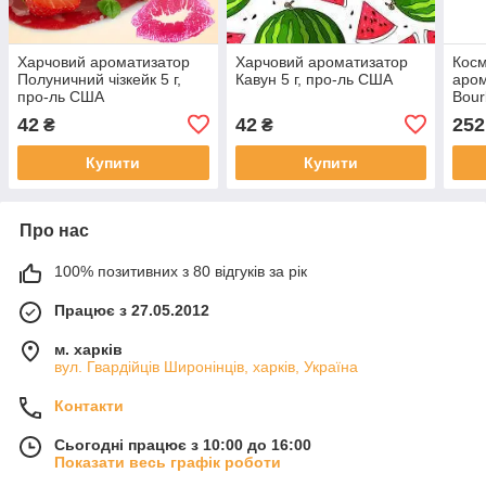
Харчовий ароматизатор
Харчовий ароматизатор
Кос
Полуничний чізкейк 5 г,
Кавун 5 г, про-ль США
аром
про-ль США
Bour
США 
42
42
252
₴
₴
вані
Купити
Купити
Про нас
100% позитивних з 80 відгуків за рік
Працює з 27.05.2012
м. харків
вул. Гвардійців Широнінців, харків, Україна
Контакти
Сьогодні працює з 10:00 до 16:00
Показати весь графік роботи