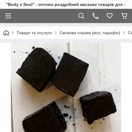
"Body s Soul" - оптово-роздрібний магазин товарів для ми
Товари та послуги
Свічкова справа (віск, парафін)
С