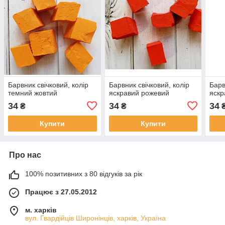
Барвник свічковий, колір
Барвник свічковий, колір
Барв
темний жовтий
яскравий рожевий
яскр
34
34
34
₴
₴
Купити
Купити
Про нас
100% позитивних з 80 відгуків за рік
Працює з 27.05.2012
м. харків
вул. Гвардійців Широнінців, харків, Україна