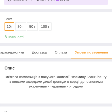
грам
10г
30 г
50 г
100 г
В наявності
арактеристики
Доставка
Оплата
Умови повернення
Опис
квіткова композиція з пахучого конвалії, жасмину, іланг-ілангу
з легкими акордами дикої троянди в серці, доповненими
екзотичними червоними ягодами