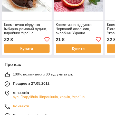
Косметична віддушка
Косметична віддушка
Косм
Імбирно-ромовий пудинг,
Червоний апельсин,
Flor
виробник Україна
виробник Україна
Укра
22
21
22
₴
₴
Купити
Купити
Про нас
100% позитивних з 80 відгуків за рік
Працює з 27.05.2012
м. харків
вул. Гвардійців Широнінців, харків, Україна
Контакти