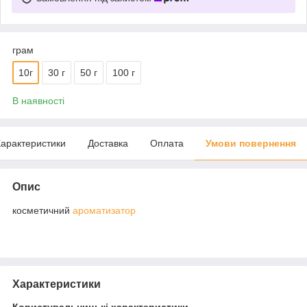
грам
10г
30 г
50 г
100 г
В наявності
арактеристики
Доставка
Оплата
Умови повернення
Опис
косметичний
ароматизатор
Характеристики
Користувальницькі характеристики