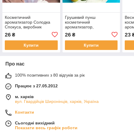
Косметичний
Грушевий пунш
Весн
ароматизатор Солодка
косметичний
косм
Спокуса, виробник
ароматизатор,
аром
Україна
Роскосметика (посилена
Укра
26
26
23
₴
₴
концентрація)
Купити
Купити
Про нас
100% позитивних з 80 відгуків за рік
Працює з 27.05.2012
м. харків
вул. Гвардійців Широнінців, харків, Україна
Контакти
Сьогодні вихідний
Показати весь графік роботи