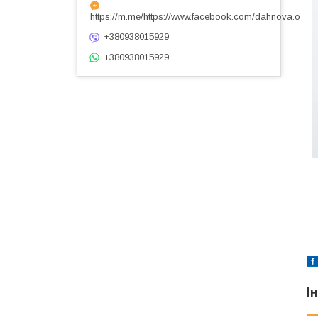
https://m.me/https://www.facebook.com/dahnova.o
+380938015929
+380938015929
І