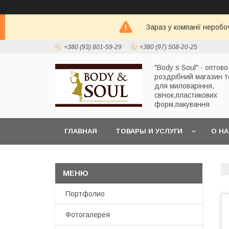
Зараз у компанії неробо
+380 (93) 801-59-29
+380 (97) 508-20-25
"Body s Soul" - оптово
роздрібний магазин т
для миловаріння,
свічок,пластикових
форм,пакування
ГЛАВНАЯ
ТОВАРЫ И УСЛУГИ
О Н
Портфолио
Фотогалерея