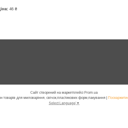
іна:
46 ₴
Сайт створений на маркетплейсі
Prom.ua
"Body s Soul" - оптово-роздрібний магазин товарів для миловаріння, свічок,пластикових форм,пакування |
Поскаржитис
Select Language
▼