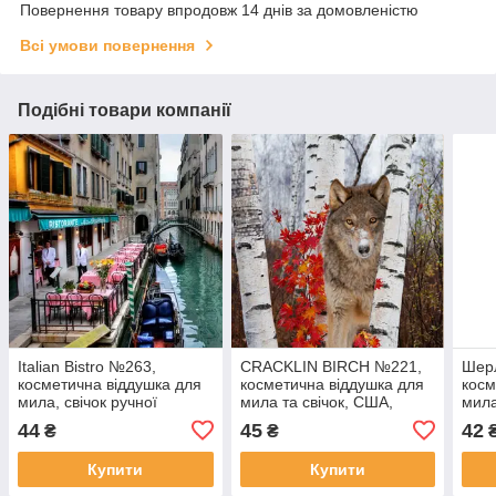
Повернення товару впродовж 14 днів за домовленістю
Всі умови повернення
Подібні товари компанії
Italian Bistro №263,
CRACKLIN BIRCH №221,
Шер
косметична віддушка для
косметична віддушка для
косм
мила, свічок ручної
мила та свічок, США,
мила
роботи, США, ваніль 0%
ваніль 0,30%
ручн
44
45
42
₴
₴
вані
Купити
Купити