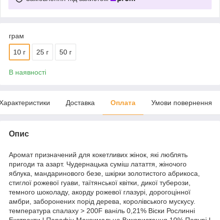
грам
10 г
25 г
50 г
В наявності
Характеристики
Доставка
Оплата
Умови повернення
Опис
Аромат призначений для кокетливих жінок, які люблять
пригоди та азарт. Чудернацька суміш латаття, жіночого
яблука, мандаринового безе, шкірки золотистого абрикоса,
стиглої рожевої гуави, таїтянської квітки, дикої туберози,
темного шоколаду, акорду рожевої глазурі, дорогоцінної
амбри, заборонених порід дерева, королівського мускусу.
температура спалаху > 200F ваніль 0,21% Віски Рослинні
Екстракти І Парафін Максимальне Використання 10% Попурі І