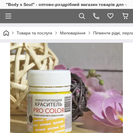
"Body s Soul" - оптово-роздрібний магазин товарів для ми
Товари та послуги
Миловаріння
Пігменти рідкі, перл