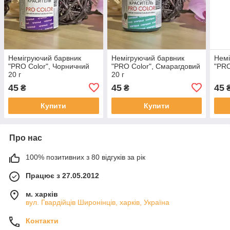
Немігруючий барвник
Немігруючий барвник
Немі
"PRO Color", Чорничний
"PRO Color", Смарагдовий
"PRO
20 г
20 г
45
45
45
₴
₴
Купити
Купити
Про нас
100% позитивних з 80 відгуків за рік
Працює з 27.05.2012
м. харків
вул. Гвардійців Широнінців, харків, Україна
Контакти