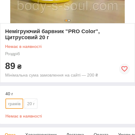
Немігруючий барвник "PRO Color",
Цитрусовий 20 г
Немає в наявності
Роздріб
89
₴
Мінімальна сума замовлення на сайті — 200 ₴
40 г
грамів
20 г
Немає в наявності
Опис
Характеристики
Доставка
Оплата
Умови п