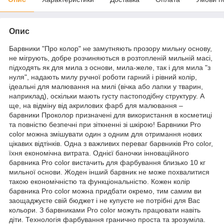
Опис
Барвники "Про колор" не замутняють прозору мильну основу,
не мігрують, добре розчиняються в розтопленій мильній масі,
підходять як для мила з основи, мила-желе, так і для мила "з
нуля", надають милу ручної роботи гарний і рівний колір,
ідеальні для малювання на милі (вічка або лапки у тварин,
наприклад), оскільки мають густу пастоподібну структуру. А
ще, на відміну від акрилових фарб для малювання –
барвники Проколор призначені для використання в косметиці
та повністю безпечні при зіткненні зі шкірою! Барвники Pro
color можна змішувати один з одним для отримання нових
цікавих відтінків. Одна з важливих переваг барвників Pro color,
їхня економічна витрата. Однієї баночки інноваційного
барвника Pro color вистачить для фарбування близько 10 кг
мильної основи. Жоден інший барвник не може похвалитися
такою економічністю та функціональністю. Кожен колір
барвника Pro color можна придбати окремо, тим самим ви
заощаджуєте свій бюджет і не купуєте не потрібні для Вас
кольори. З барвниками Pro color можуть працювати навіть
діти. Технологія фарбування гранично проста та зрозуміла.