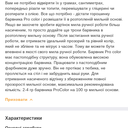
Вам не потрібно відміряти їх у грамах, сантиметрах,
попередньо різати чи топити, перемішувати у гліцерині чи
розтирати з олією. Все що потрібно - дістати горошинку
барвника Pro color і розмішати її в розтопленій мильній основі.
Якщо ви захочете зробити відтінок мила ручної роботи більш
насиченим, то просто додайте ще трохи барвника в
розтоплену мильну основу. Після застигання мила ручної
роботи, ви отримаєте ідеальний прозорий та рівний колір,
який не зблікне та не мігрує з часом. Тому ви можете бути
впевнені в якості свого мила ручної роботи. Барвник Pro color
має пастоподібну структуру, вона обумовлена ​​високою
концентрацією барвника. Працювати з пастоподібним
фарбником дуже зручно. Він не протікає з тюбика, не
проллється на стіл і не забруднить ваші руки. Для
отримання насиченого відтінку з збереженням повної
прозорості мильної основи, максимальна рекомендована
кількість: 2-4 гр барвника ProColor на 100 гр мильної основи.
Приховати
Характеристики
Основні атрибути