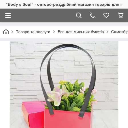
"Body s Soul" - оптово-роздрібний магазин товарів для ми
Товари та послуги
Все для мильних букетів
Самозбір