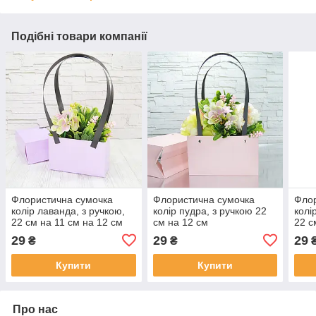
Подібні товари компанії
Флористична сумочка
Флористична сумочка
Флор
колір лаванда, з ручкою,
колір пудра, з ручкою 22
колі
22 см на 11 см на 12 см
см на 12 см
22 с
29
29
29
₴
₴
Купити
Купити
Про нас