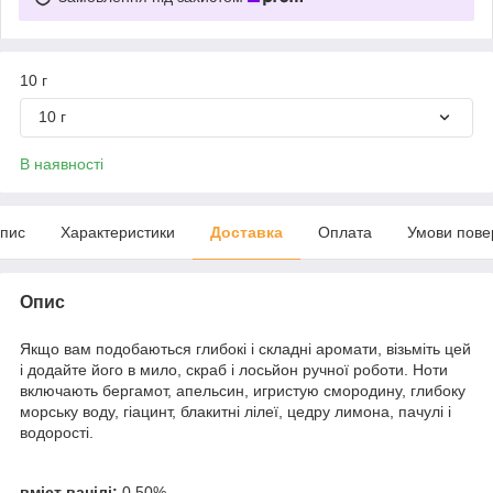
10 г
10 г
В наявності
пис
Характеристики
Доставка
Оплата
Умови пове
Опис
Якщо вам подобаються глибокі і складні аромати, візьміть цей
і додайте його в мило, скраб і лосьйон ручної роботи. Ноти
включають бергамот, апельсин, игристую смородину, глибоку
морську воду, гіацинт, блакитні лілеї, цедру лимона, пачулі і
водорості.
вміст ванілі:
0,50%