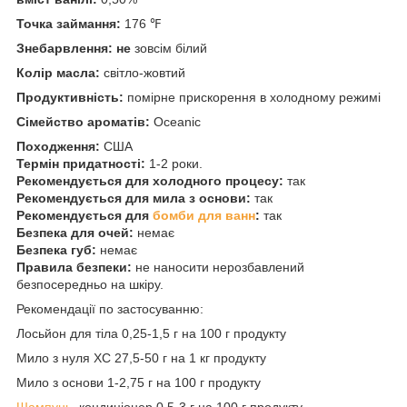
Точка займання:
176 ℉
Знебарвлення: не
зовсім білий
Колір масла:
світло-жовтий
Продуктивність:
помірне прискорення в холодному режимі
Сімейство ароматів:
Oceanic
Походження:
США
Термін придатності:
1-2 роки.
Рекомендується для холодного процесу:
так
Рекомендується для мила з основи:
так
Рекомендується для
бомби для ванн
:
так
Безпека для очей:
немає
Безпека губ:
немає
Правила безпеки:
не наносити нерозбавлений
безпосередньо на шкіру.
Рекомендації по застосуванню:
Лосьйон для тіла 0,25-1,5 г на 100 г продукту
Мило з нуля ХС 27,5-50 г на 1 кг продукту
Мило з основи 1-2,75 г на 100 г продукту
Шампунь
, кондиціонер 0,5-3 г на 100 г продукту