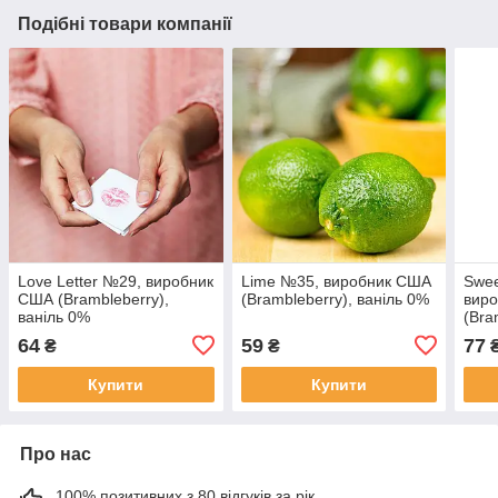
Подібні товари компанії
Love Letter №29, виробник
Lime №35, виробник США
Swee
США (Brambleberry),
(Brambleberry), ваніль 0%
вир
ваніль 0%
(Bra
64
59
77
₴
₴
Купити
Купити
Про нас
100% позитивних з 80 відгуків за рік