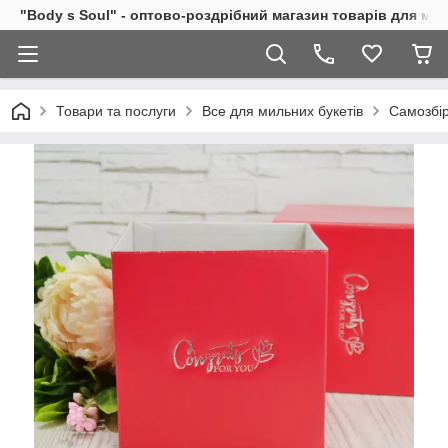
"Body s Soul" - оптово-роздрібний магазин товарів для ми
Товари та послуги
Все для мильних букетів
Самозбір