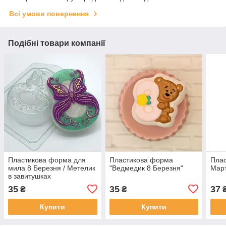
Всі умови повернення
Подібні товари компанії
Пластикова форма для
Пластикова форма
Плас
мила 8 Березня / Метелик
"Ведмедик 8 Березня"
Март
в завитушках
35
35
37
₴
₴
Купити
Купити