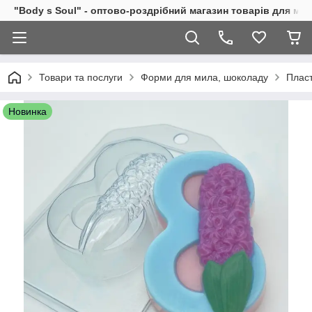
"Body s Soul" - оптово-роздрібний магазин товарів для ми
Товари та послуги
Форми для мила, шоколаду
Пласт
Новинка