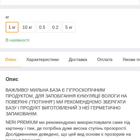
кг
1 кг
10 кг
0.5
0.2
5 кг
В наявності
Опис
Характеристики
Доставка
Оплата
Умови п
Опис
ВАЖЛИВО! МИЛЬНА БАЗА Є ГІГРОСКОПІЧНИМ
ПРОДУКТОМ, ДЛЯ ЗАПОБІГАННЯ КУМУЛЯЦІЇ ВОЛОГИ НА
ПОВЕРХНІ ("ПОТІННЯ") МИ РЕКОМЕНДУЄМО ЗБЕРІГАТИ
БАЗУ І ПРОДУКТ ВИГОТОВЛЕНИЙ З НЕЇ ГЕРМЕТИЧНО
ЗАПАКОВАНІМ.
NERI PREMIUM ми рекомендуємо використовувати саме під
картинку і там, де потрібна дуже висока ступінь прозорості.
Дослідженнями доведено, що цей вид основи є прозорим на
ринку в принципі.