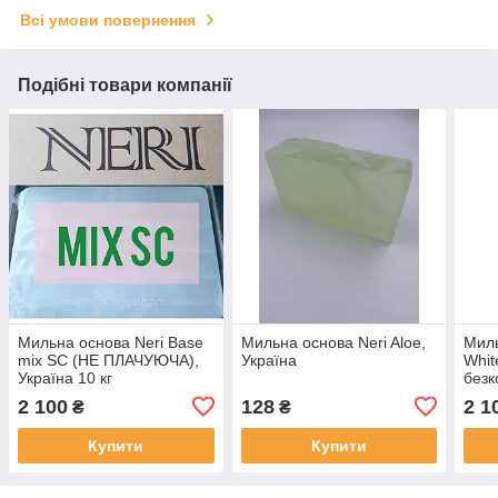
Всі умови повернення
Подібні товари компанії
Мильна основа Neri Base
Мильна основа Neri Aloe,
Миль
mix SC (НЕ ПЛАЧУЮЧА),
Україна
Whit
Україна 10 кг
безк
2 100
128
2 1
₴
₴
Купити
Купити