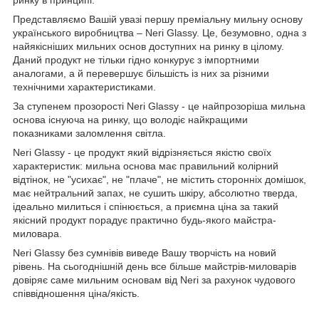
Представляємо Вашій увазі першу преміальну мильну основу
українського виробництва – Neri Glassy. Це, безумовно, одна з
найякісніших мильних основ доступних на ринку в цілому.
Даний продукт не тільки гідно конкурує з імпортними
аналогами, а й перевершує більшість із них за різними
технічними характеристиками.
За ступенем прозорості Neri Glassy - це найпрозоріша мильна
основа існуюча на ринку, що володіє найкращими
показниками заломлення світла.
Neri Glassy - це продукт який відрізняється якістю своїх
характеристик: мильна основа має правильний колірний
відтінок, не "усихає", не "плаче", не містить сторонніх домішок,
має нейтральний запах, не сушить шкіру, абсолютно тверда,
ідеально милиться і спінюється, а приємна ціна за такий
якісний продукт порадує практично будь-якого майстра-
миловара.
Neri Glassy без сумнівів виведе Вашу творчість на новий
рівень. На сьогоднішній день все більше майстрів-миловарів
довіряє саме мильним основам від Neri за рахунок чудового
співвідношення ціна/якість.