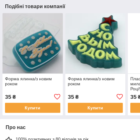
Подібні товари компанії
Форма ялинка/з новим
Форма ялинка/з новим
Пла
роком
роком
мила
Році
35
35
35
₴
₴
Купити
Купити
Про нас
100% позитивних з 80 відгуків за рік