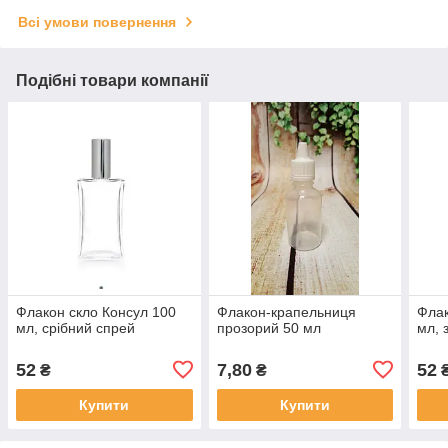
Всі умови повернення
Подібні товари компанії
Флакон скло Консул 100
Флакон-крапельниця
Флак
мл, срібний спрей
прозорий 50 мл
мл, 
52
7,80
52
₴
₴
Купити
Купити