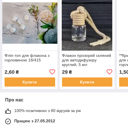
Фліп-топ для флакона з
Флакон прозорий скляний
**Кр
горловиною 18/415
для автодифузору
для 
круглий, 5 мл
горл
2,60
29
1,5
₴
₴
Купити
Купити
Про нас
100% позитивних з 80 відгуків за рік
Працює з 27.05.2012