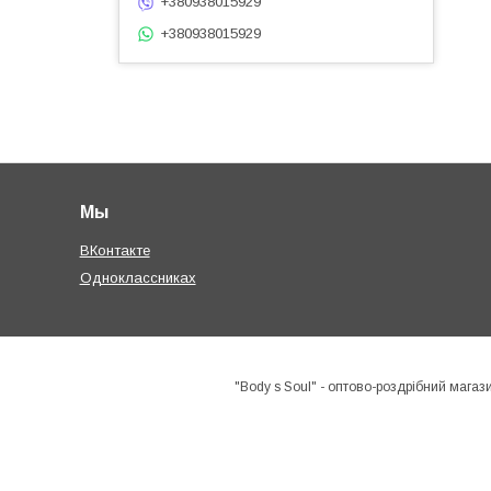
+380938015929
+380938015929
Мы
ВКонтакте
Одноклассниках