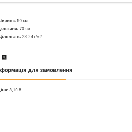
Ширина:
50 см
Довжина:
70 см
ільність:
23-24 г/м2
нформація для замовлення
іна:
3,10 ₴