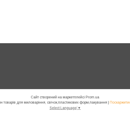
Сайт створений на маркетплейсі
Prom.ua
"Body s Soul" - оптово-роздрібний магазин товарів для миловаріння, свічок,пластикових форм,пакування |
Поскаржитис
Select Language
▼