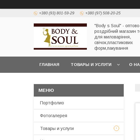
+380 (93) 801-59-29
+380 (97) 508-20-25
"Body s Soul" - оптово
роздрібний магазин т
для миловаріння,
свічок,пластикових
форм,пакування
ГЛАВНАЯ
ТОВАРЫ И УСЛУГИ
О Н
Портфолио
Фотогалерея
Товары и услуги