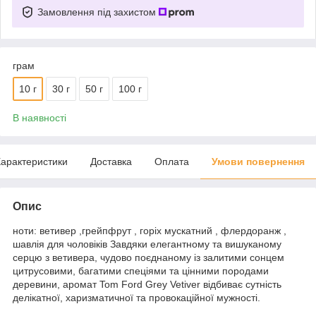
Замовлення під захистом
грам
10 г
30 г
50 г
100 г
В наявності
арактеристики
Доставка
Оплата
Умови повернення
Опис
ноти: ветивер ,грейпфрут , горіх мускатний , флердоранж ,
шавлія для чоловіків Завдяки елегантному та вишуканому
серцю з ветивера, чудово поєднаному із залитими сонцем
цитрусовими, багатими спеціями та цінними породами
деревини, аромат Tom Ford Grey Vetiver відбиває сутність
делікатної, харизматичної та провокаційної мужності.