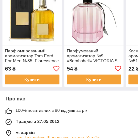
Парфюмированный
Парфумований
Кос
ароматизатор Tom Ford
ароматизатор №9
аром
For Men №35, Floressence
«Bombshell» VICTORIA'S
№51,
SECRET, Floressence
63
54
22
₴
₴
Купити
Купити
Про нас
100% позитивних з 80 відгуків за рік
Працює з 27.05.2012
м. харків
вул. Гвардійців Широнінців, харків, Україна