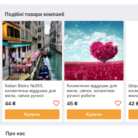
Подібні товари компанії
Italian Bistro №263,
Косметичні віддушки для
Шер
косметична віддушка для
мила, свічок, косметики
косм
мила, свічок ручної
ручної роботи
мила
роботи, США, ваніль 0%
Нескінченність любові,
ручн
44
45
42
₴
₴
про-во США
вані
Купити
Купити
Про нас