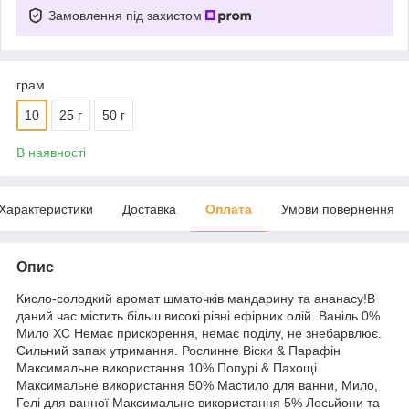
Замовлення під захистом
грам
10
25 г
50 г
В наявності
Характеристики
Доставка
Оплата
Умови повернення
Опис
Кисло-солодкий аромат шматочків мандарину та ананасу!В
даний час містить більш високі рівні ефірних олій. Ваніль 0%
Мило ХС Немає прискорення, немає поділу, не знебарвлює.
Сильний запах утримання. Рослинне Віски & Парафін
Максимальне використання 10% Попурі & Пахощі
Максимальне використання 50% Мастило для ванни, Мило,
Гелі для ванної Максимальне використання 5% Лосьйони та