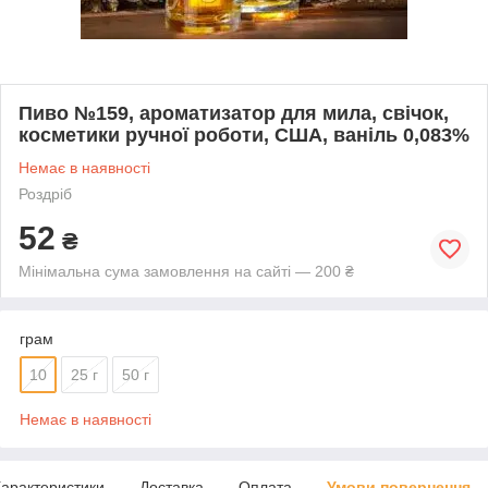
Пиво №159, ароматизатор для мила, свічок,
косметики ручної роботи, США, ваніль 0,083%
Немає в наявності
Роздріб
52
₴
Мінімальна сума замовлення на сайті — 200 ₴
грам
10
25 г
50 г
Немає в наявності
арактеристики
Доставка
Оплата
Умови повернення