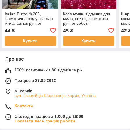
Italian Bistro №263,
Косметичні віддушки для
Шер
косметична віддушка для
мила, свічок, косметики
косм
мила, свічок ручної
ручної роботи
мила
роботи, США, ваніль 0%
Нескінченність любові,
ручн
44
45
42
₴
₴
про-во США
вані
Купити
Купити
Про нас
100% позитивних з 80 відгуків за рік
Працює з 27.05.2012
м. харків
вул. Гвардійців Широнінців, харків, Україна
Контакти
Сьогодні працює з 10:00 до 16:00
Показати весь графік роботи