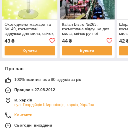
Охолоджена маргаритта
Italian Bistro №263,
Шер
№149, косметичні
косметична віддушка для
косм
віддушки для мила, свічок,
мила, свічок ручної
мила
ручної роботи, США
роботи, США, ваніль 0%
ручн
43
44
42
₴
₴
вані
Купити
Купити
Про нас
100% позитивних з 80 відгуків за рік
Працює з 27.05.2012
м. харків
вул. Гвардійців Широнінців, харків, Україна
Контакти
Сьогодні вихідний