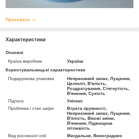
Приховати
Характеристики
Основні
Країна виробник
Україна
Користувальницькі характеристики
Подарункова упаковка
Неприємний запах, Лущення,
Целюліт, В'ялість,
Роздратування, Стягнутість,
В'янення, Сухість
Підлога
Унісекс
Проблема і стан шкіри
Втрата пружності,
Неприємний запах, Лущення,
В'ялість, Вікові зміни,
В'янення, Підвищена
пітливість
Вид рослинної олії
Мигдальне, Виноградних