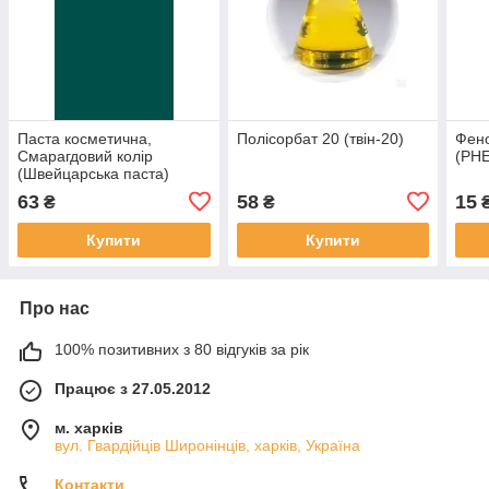
Паста косметична,
Полісорбат 20 (твін-20)
Фено
Смарагдовий колір
(PH
(Швейцарська паста)
63
58
15
₴
₴
Купити
Купити
Про нас
100% позитивних з 80 відгуків за рік
Працює з 27.05.2012
м. харків
вул. Гвардійців Широнінців, харків, Україна
Контакти