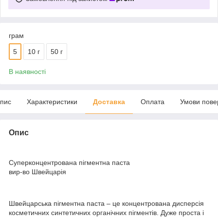
грам
5
10 г
50 г
В наявності
пис
Характеристики
Доставка
Оплата
Умови пове
Опис
Суперконцентрована пігментна паста
вир-во Швейцарія
Швейцарська пігментна паста – це концентрована дисперсія
косметичних синтетичних органічних пігментів. Дуже проста і