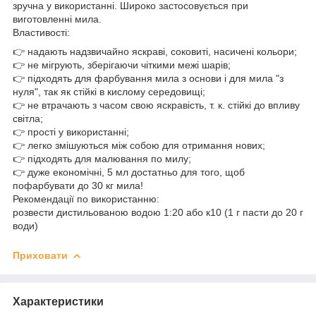
зручна у використанні. Широко застосовується при
виготовленні мила.
Властивості:
👉 надають надзвичайно яскраві, соковиті, насичені кольори;
👉 не мігрують, зберігаючи чіткими межі шарів;
👉 підходять для фарбування мила з основи і для мила "з
нуля", так як стійкі в кислому середовищі;
👉 не втрачають з часом свою яскравість, т. к. стійкі до впливу
світла;
👉 прості у використанні;
👉 легко змішуються між собою для отримання нових;
👉 підходять для малювання по милу;
👉 дуже економічні, 5 мл достатньо для того, щоб
пофарбувати до 30 кг мила!
Рекомендації по використанню:
розвести дистильованою водою 1:20 або к10 (1 г пасти до 20 г
води)
Приховати
Характеристики