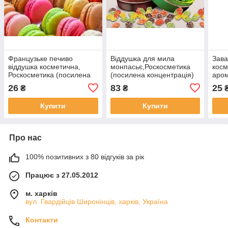
Французьке печиво
Віддушка для мила
Зава
віддушка косметична,
монпасьє,Роскосметика
косм
Роскосметика (посилена
(посилена концентрація)
аром
концентрація)
Роск
26
83
25
₴
₴
конц
Купити
Купити
Про нас
100% позитивних з 80 відгуків за рік
Працює з 27.05.2012
м. харків
вул. Гвардійців Широнінців, харків, Україна
Контакти