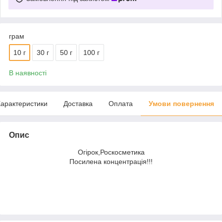
грам
10 г
30 г
50 г
100 г
В наявності
арактеристики
Доставка
Оплата
Умови повернення
Опис
Огірок,Роскосметика
Посилена концентрація!!!