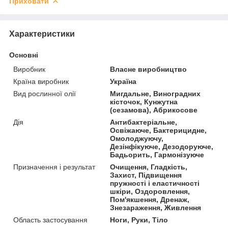
Приховати
Характеристики
Основні
Виробник
Власне виробництво
Країна виробник
Україна
Вид рослинної олії
Мигдальне, Виноградних
кісточок, Кунжутна
(сезамова), Абрикосове
Дія
Антибактеріальне,
Освіжаюче, Бактерицидне,
Омолоджуючу,
Дезінфікуюче, Дезодоруюче,
Бадьорить, Гармонізуюче
Призначення і результат
Очищення, Гладкість,
Захист, Підвищення
пружності і еластичності
шкіри, Оздоровлення,
Пом'якшення, Дренаж,
Знезараження, Живлення
Область застосування
Ноги, Руки, Тіло