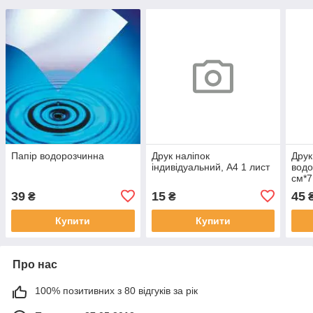
Папір водорозчинна
Друк наліпок
Друк
індивідуальний, А4 1 лист
водо
см*7
фор
39
15
45
₴
₴
нар
Купити
Купити
Про нас
100% позитивних з 80 відгуків за рік