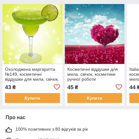
Охолоджена маргаритта
Косметичні віддушки для
Ital
№149, косметичні
мила, свічок, косметики
косм
віддушки для мила, свічок,
ручної роботи
мила
ручної роботи, США
Нескінченність любові,
робо
43
45
44
₴
₴
про-во США
Купити
Купити
Про нас
100% позитивних з 80 відгуків за рік