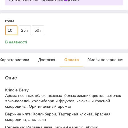
грам
10 г
25 г
50 г
В наявності
Характеристики
Доставка
Оплата
Умови повернення
Опис
Kringle Berry
Аромат сочных яблок, нежных белых зимних цветов, веточек
ярко-веселой холлиберри и фруктов, клюквы и красной
смородины. Оригинальный аромат!
Верхние нлтв: Холлиберри, Тартарная клюква, Красная
смородина, апельсин
Середина: Різдвяна лілія, Білий Амариліс, яблуко