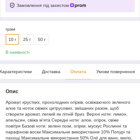
Замовлення під захистом
грам
10 г
25 г
50 г
В наявності
Характеристики
Доставка
Оплата
Умови повернення
Опис
Аромат хрустких, прохолодних огірків, освіжаючого зеленого
алое та ноток свіжих цитрусових, змішаних разом, щоб
створити аромат, легкий як літній бриз. Верхні ноти: лимон,
апельсин, свіжа м'ята Середні ноти: алое, огірок, свіже
повітря Базові ноти: зелені лози, огірки, мускус Рослинні та
парафінові воски Максимальне використання 10% Попурі та
пахощі Максимальне використання 50% Олії для ванн, мило,