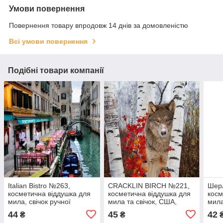
Умови повернення
Повернення товару впродовж 14 днів за домовленістю
Всі умови повернення
Подібні товари компанії
Italian Bistro №263,
CRACKLIN BIRCH №221,
Шер
косметична віддушка для
косметична віддушка для
косм
мила, свічок ручної
мила та свічок, США,
мила
роботи, США, ваніль 0%
ваніль 0,30%
ручн
44
45
42
₴
₴
вані